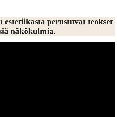
 estetiikasta perustuvat teokset
isiä näkökulmia.