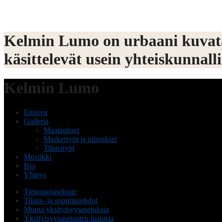
Kelmin Lumo on urbaani kuvatait
käsittelevät usein yhteiskunnall
Kelmin Lumo
Etusivu
Galleria
Maalaukset
Markertyöt ja piirrokset
Tilaustyöt
Musiikki
Bio
Yhteys
Tietosuojaseloste
Tilaus- ja sopimusehdot
Muuta yksityisyysasetuksia
Yksityisyysasetusten historia