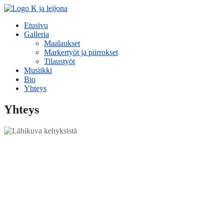
Etusivu
Galleria
Maalaukset
Markertyöt ja piirrokset
Tilaustyöt
Musiikki
Bio
Yhteys
Yhteys