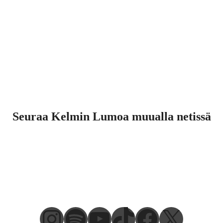
Seuraa Kelmin Lumoa muualla netissä
Instagram
Spotify
YouTube
TikTok
Faceboo
X