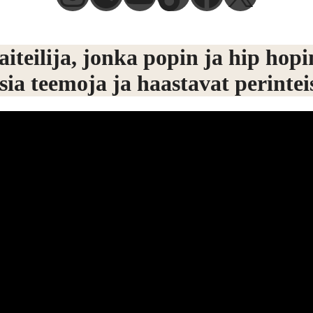
eilija, jonka popin ja hip hopin
isia teemoja ja haastavat perinte