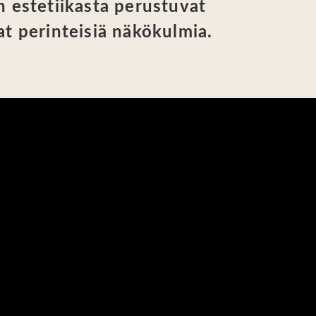
n estetiikasta perustuvat
at perinteisiä näkökulmia.