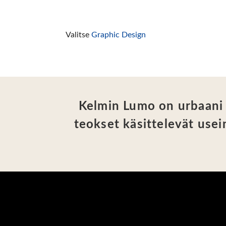
Valitse
Graphic Design
Kelmin Lumo on urbaani k
teokset käsittelevät usei